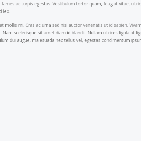
fames ac turpis egestas. Vestibulum tortor quam, feugiat vitae, ultri
d leo.
at mollis mi. Cras ac urna sed nisi auctor venenatis ut id sapien. V
. Nam scelerisque sit amet diam id blandit. Nullam ultrices ligula at li
ibulum dui augue, malesuada nec tellus vel, egestas condimentum ipsu